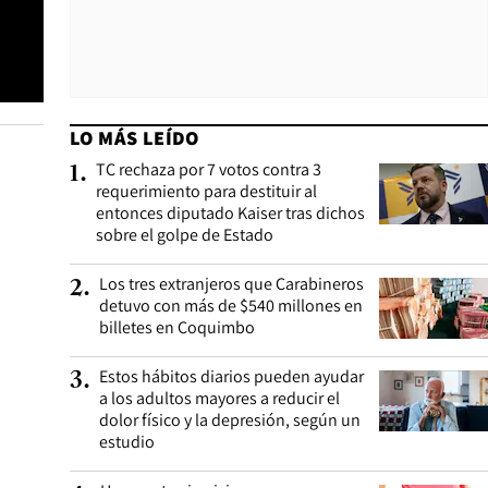
LO MÁS LEÍDO
TC rechaza por 7 votos contra 3
1
.
requerimiento para destituir al
entonces diputado Kaiser tras dichos
sobre el golpe de Estado
Los tres extranjeros que Carabineros
2
.
detuvo con más de $540 millones en
billetes en Coquimbo
Estos hábitos diarios pueden ayudar
3
.
a los adultos mayores a reducir el
dolor físico y la depresión, según un
estudio