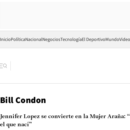
Inicio
Política
Nacional
Negocios
Tecnología
El Deportivo
Mundo
Vide
Bill Condon
Jennifer Lopez se convierte en la Mujer Araña: “
el que nací”