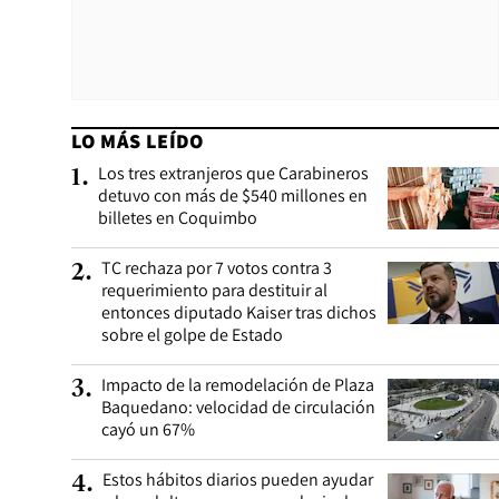
LO MÁS LEÍDO
Los tres extranjeros que Carabineros
1
.
detuvo con más de $540 millones en
billetes en Coquimbo
TC rechaza por 7 votos contra 3
2
.
requerimiento para destituir al
entonces diputado Kaiser tras dichos
sobre el golpe de Estado
Impacto de la remodelación de Plaza
3
.
Baquedano: velocidad de circulación
cayó un 67%
Estos hábitos diarios pueden ayudar
4
.