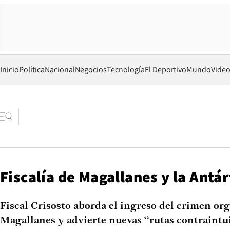
Inicio
Política
Nacional
Negocios
Tecnología
El Deportivo
Mundo
Vide
Fiscalía de Magallanes y la Antár
Fiscal Crisosto aborda el ingreso del crimen or
Magallanes y advierte nuevas “rutas contraintui