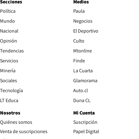
Secciones
Medios
Política
Paula
Mundo
Negocios
Nacional
El Deportivo
Opinión
Culto
Tendencias
Mtonline
Servicios
Finde
Opens in new window
Minería
La Cuarta
Opens in new wind
Sociales
Glamorama
Opens in new window
Tecnología
Auto.cl
Opens in new window
LT Educa
Duna CL
Nosotros
Mi Cuenta
Quiénes somos
Suscripción
Opens in new win
Venta de suscripciones
Papel Digital