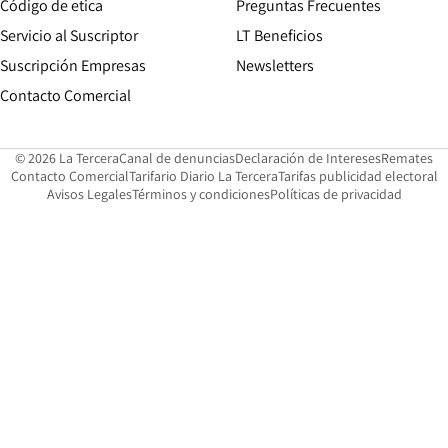
Opens in new window
Código de etica
Preguntas Frecuentes
Servicio al Suscriptor
LT Beneficios
Suscripción Empresas
Newsletters
Opens in new window
Contacto Comercial
Opens in new window
Opens in 
Op
© 2026 La Tercera
Canal de denuncias
Declaración de Intereses
Remates
Opens in new window
Opens in new window
O
Contacto Comercial
Tarifario Diario La Tercera
Tarifas publicidad electoral
Opens in new window
Avisos Legales
Términos y condiciones
Políticas de privacidad