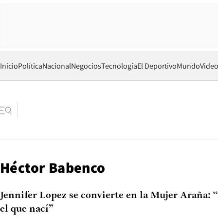
Inicio
Política
Nacional
Negocios
Tecnología
El Deportivo
Mundo
Vide
Héctor Babenco
Jennifer Lopez se convierte en la Mujer Araña: “
el que nací”