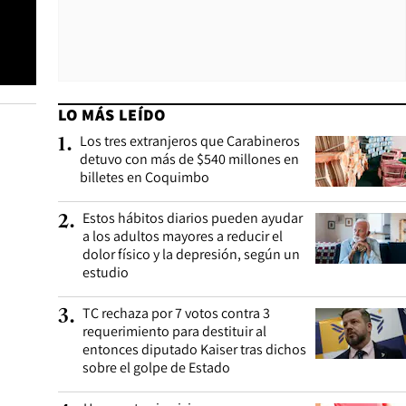
LO MÁS LEÍDO
Los tres extranjeros que Carabineros
1
.
detuvo con más de $540 millones en
billetes en Coquimbo
Estos hábitos diarios pueden ayudar
2
.
a los adultos mayores a reducir el
dolor físico y la depresión, según un
estudio
TC rechaza por 7 votos contra 3
3
.
requerimiento para destituir al
entonces diputado Kaiser tras dichos
sobre el golpe de Estado