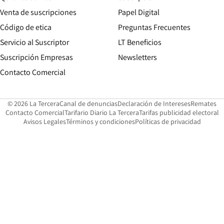
Opens in new win
Venta de suscripciones
Papel Digital
Opens in new window
Código de etica
Preguntas Frecuentes
Servicio al Suscriptor
LT Beneficios
Suscripción Empresas
Newsletters
Opens in new window
Contacto Comercial
Opens in new window
Opens in 
Op
© 2026 La Tercera
Canal de denuncias
Declaración de Intereses
Remates
Opens in new window
Opens in new window
O
Contacto Comercial
Tarifario Diario La Tercera
Tarifas publicidad electoral
Opens in new window
Avisos Legales
Términos y condiciones
Políticas de privacidad