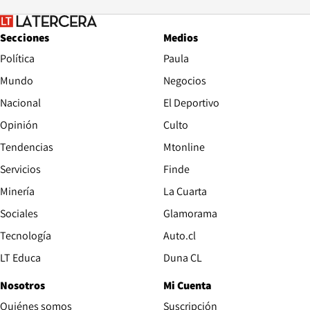
Secciones
Medios
Política
Paula
Mundo
Negocios
Nacional
El Deportivo
Opinión
Culto
Tendencias
Mtonline
Servicios
Finde
Opens in new window
Minería
La Cuarta
Opens in new wind
Sociales
Glamorama
Opens in new window
Tecnología
Auto.cl
Opens in new window
LT Educa
Duna CL
Nosotros
Mi Cuenta
Quiénes somos
Suscripción