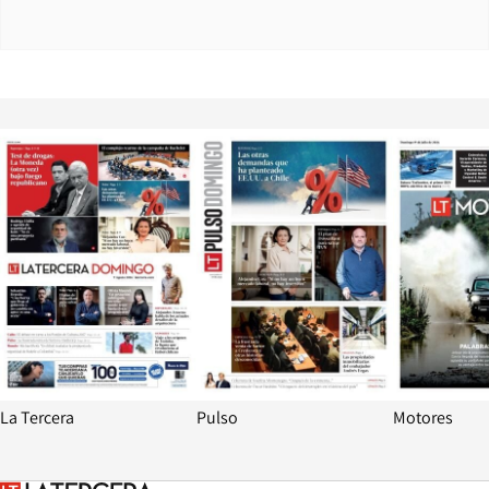
Opens in new window
Opens in ne
La Tercera
Pulso
Motores