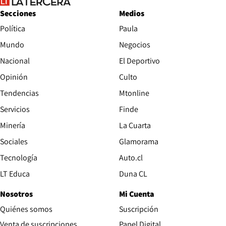
Secciones
Medios
Política
Paula
Mundo
Negocios
Nacional
El Deportivo
Opinión
Culto
Tendencias
Mtonline
Servicios
Finde
Opens in new window
Minería
La Cuarta
Opens in new wind
Sociales
Glamorama
Opens in new window
Tecnología
Auto.cl
Opens in new window
LT Educa
Duna CL
Nosotros
Mi Cuenta
Quiénes somos
Suscripción
Opens in new win
Venta de suscripciones
Papel Digital