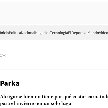
Inicio
Política
Nacional
Negocios
Tecnología
El Deportivo
Mundo
Vide
Parka
Abrigarse bien no tiene por qué costar caro: tod
para el invierno en un solo lugar