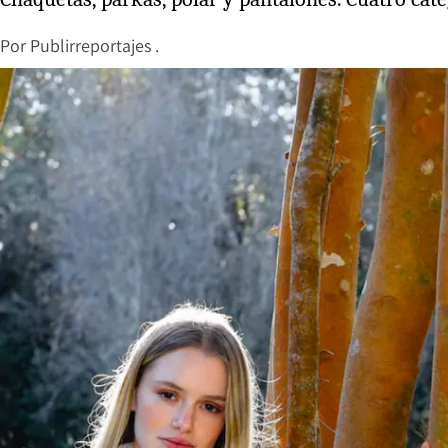
Por
Publirreportajes .