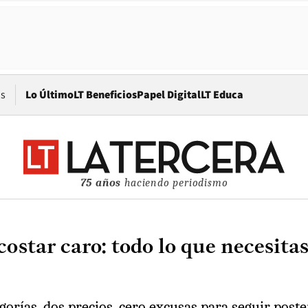
Opens in new window
os
Lo Último
LT Beneficios
Papel Digital
LT Educa
75 años
haciendo periodismo
ostar caro: todo lo que necesitas
gorías, dos precios, cero excusas para seguir poste