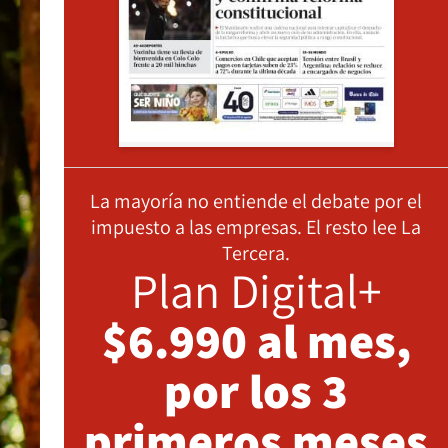
La mayoría no entiende el debate por el
impuesto a las empresas. El resto lee La
Tercera.
Plan Digital+
$6.990 al mes,
por los 3
primeros meses