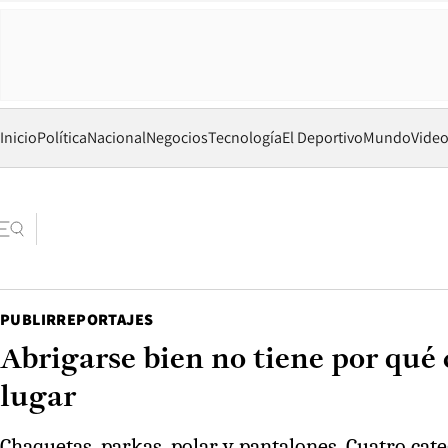
Inicio
Política
Nacional
Negocios
Tecnología
El Deportivo
Mundo
Vide
PUBLIRREPORTAJES
Abrigarse bien no tiene por qué c
lugar
Chaquetas, parkas, polar y pantalones. Cuatro cate