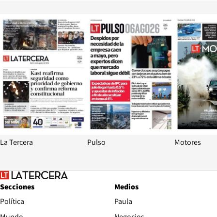
Opens in new window
Opens in ne
La Tercera
Pulso
Motores
Secciones
Medios
Política
Paula
Mundo
Negocios