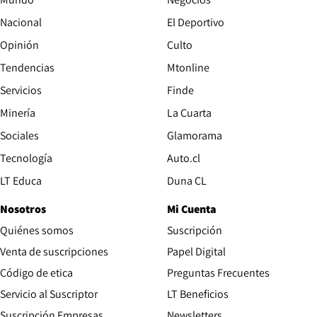
Nacional
El Deportivo
Opinión
Culto
Tendencias
Mtonline
Servicios
Finde
Opens in new window
Minería
La Cuarta
Opens in new wind
Sociales
Glamorama
Opens in new window
Tecnología
Auto.cl
Opens in new window
LT Educa
Duna CL
Nosotros
Mi Cuenta
Quiénes somos
Suscripción
Opens in new win
Venta de suscripciones
Papel Digital
Opens in new window
Código de etica
Preguntas Frecuentes
Servicio al Suscriptor
LT Beneficios
Suscripción Empresas
Newsletters