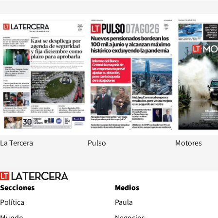
Opens in new window
Opens in ne
La Tercera
Pulso
Motores
Secciones
Medios
Política
Paula
Mundo
Negocios