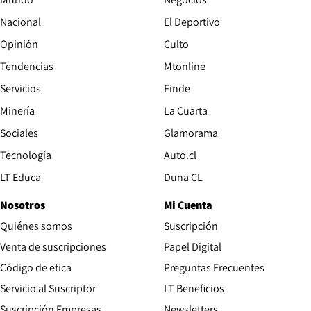
Nacional
El Deportivo
Opinión
Culto
Tendencias
Mtonline
Servicios
Finde
Opens in new window
Minería
La Cuarta
Opens in new wind
Sociales
Glamorama
Opens in new window
Tecnología
Auto.cl
Opens in new window
LT Educa
Duna CL
Nosotros
Mi Cuenta
Quiénes somos
Suscripción
Opens in new win
Venta de suscripciones
Papel Digital
Opens in new window
Código de etica
Preguntas Frecuentes
Servicio al Suscriptor
LT Beneficios
Suscripción Empresas
Newsletters