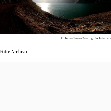
Embalse-El-Yeso-2-ok.jpg
la-tercera
Foto: Archivo