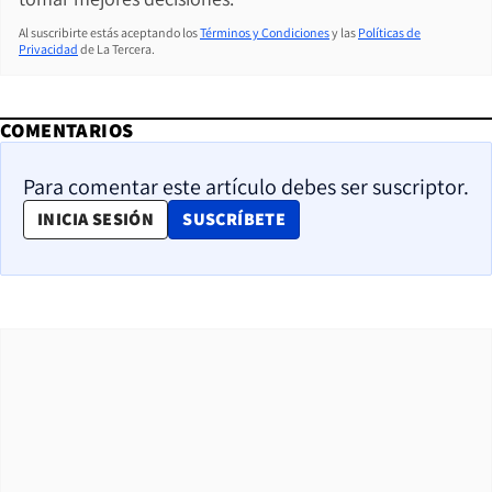
Al suscribirte estás aceptando los
Términos y Condiciones
y las
Políticas de
Privacidad
de La Tercera.
COMENTARIOS
Para comentar este artículo debes ser suscriptor.
OPENS IN NEW WINDOW
INICIA SESIÓN
SUSCRÍBETE