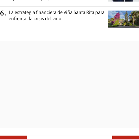
La estrategia financiera de Viña Santa Rita para
6
.
enfrentar la crisis del vino
Opens in ne