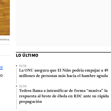
arentena.
LO ÚLTIMO
01:56
er
La ONU asegura que El Niño podría empujar a 49
zo
millones de personas más hacia el hambre aguda
01:54
Tedros llama a intensificar de forma “masiva” la
respuesta al brote de ébola en RDC ante su rápida
propagación