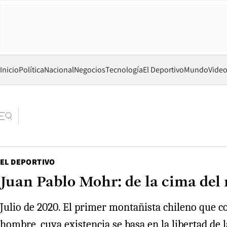
Inicio
Política
Nacional
Negocios
Tecnología
El Deportivo
Mundo
Vide
EL DEPORTIVO
Juan Pablo Mohr: de la cima del
Julio de 2020. El primer montañista chileno que co
hombre, cuya existencia se basa en la libertad de 