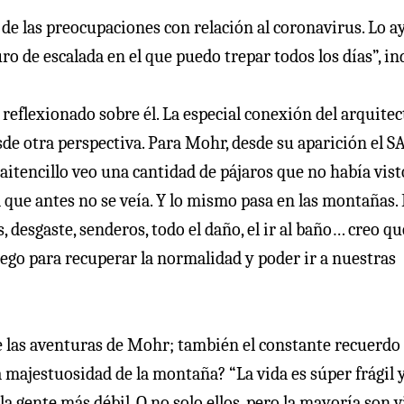
 de las preocupaciones con relación al coronavirus. Lo 
ro de escalada en el que puedo trepar todos los días”, in
 reflexionado sobre él. La especial conexión del arquitec
sde otra perspectiva. Para Mohr, desde su aparición el S
aitencillo veo una cantidad de pájaros que no había vist
que antes no se veía. Y lo mismo pasa en las montañas. 
 desgaste, senderos, todo el daño, el ir al baño… creo qu
ego para recuperar la normalidad y poder ir a nuestras
 las aventuras de Mohr; también el constante recuerdo 
majestuosidad de la montaña? “La vida es súper frágil y
a gente más débil. O no solo ellos, pero la mayoría son v