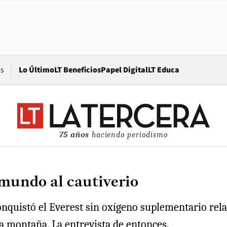
Opens in new window
os
Lo Último
LT Beneficios
Papel Digital
LT Educa
75 años
haciendo periodismo
 mundo al cautiverio
nquistó el Everest sin oxígeno suplementario relat
la montaña. La entrevista de entonces.