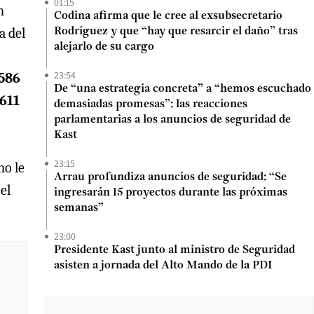
01:15
n
Codina afirma que le cree al exsubsecretario
a del
Rodríguez y que “hay que resarcir el daño” tras
alejarlo de su cargo
23:54
.586
De “una estrategia concreta” a “hemos escuchado
.611
demasiadas promesas”: las reacciones
parlamentarias a los anuncios de seguridad de
Kast
23:15
no le
Arrau profundiza anuncios de seguridad: “Se
el
ingresarán 15 proyectos durante las próximas
semanas”
23:00
Presidente Kast junto al ministro de Seguridad
asisten a jornada del Alto Mando de la PDI