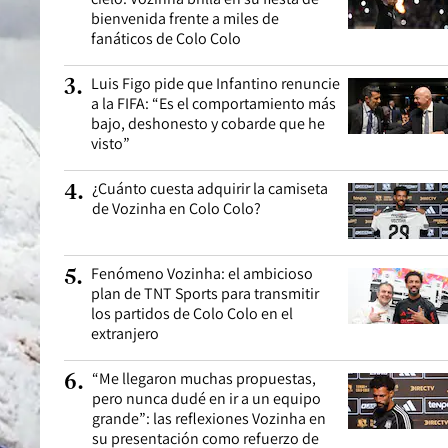
bienvenida frente a miles de
fanáticos de Colo Colo
Luis Figo pide que Infantino renuncie
3
.
a la FIFA: “Es el comportamiento más
bajo, deshonesto y cobarde que he
visto”
¿Cuánto cuesta adquirir la camiseta
4
.
de Vozinha en Colo Colo?
Fenómeno Vozinha: el ambicioso
5
.
plan de TNT Sports para transmitir
los partidos de Colo Colo en el
extranjero
“Me llegaron muchas propuestas,
6
.
pero nunca dudé en ir a un equipo
grande”: las reflexiones Vozinha en
su presentación como refuerzo de