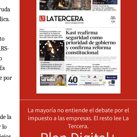
ayuda
dica.
to
ARS-
o
Es
e por
La mayoría no entiende el debate por el
de la
impuesto a las empresas. El resto lee La
Tercera.
 lo
iejos