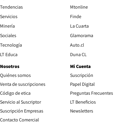
Tendencias
Mtonline
Servicios
Finde
Opens in new window
Minería
La Cuarta
Opens in new wind
Sociales
Glamorama
Opens in new window
Tecnología
Auto.cl
Opens in new window
LT Educa
Duna CL
Nosotros
Mi Cuenta
Quiénes somos
Suscripción
Opens in new win
Venta de suscripciones
Papel Digital
Opens in new window
Código de etica
Preguntas Frecuentes
Servicio al Suscriptor
LT Beneficios
Suscripción Empresas
Newsletters
Opens in new window
Contacto Comercial