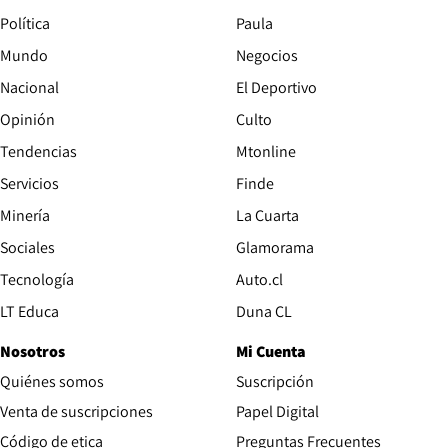
Política
Paula
Mundo
Negocios
Nacional
El Deportivo
Opinión
Culto
Tendencias
Mtonline
Servicios
Finde
Opens in new window
Minería
La Cuarta
Opens in new wind
Sociales
Glamorama
Opens in new window
Tecnología
Auto.cl
Opens in new window
LT Educa
Duna CL
Nosotros
Mi Cuenta
Quiénes somos
Suscripción
Opens in new win
Venta de suscripciones
Papel Digital
Opens in new window
Código de etica
Preguntas Frecuentes