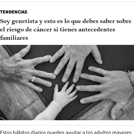
TENDENCIAS
Soy genetista y esto es lo que debes saber sobre
el riesgo de cáncer si tienes antecedentes
familiares
Estos hábitos diarios pueden ayudar a los adultos mayores