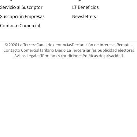
Servicio al Suscriptor
LT Beneficios
Suscripción Empresas
Newsletters
Opens in new window
Contacto Comercial
Opens in new window
Opens in 
Op
© 2026 La Tercera
Canal de denuncias
Declaración de Intereses
Remates
Opens in new window
Opens in new window
O
Contacto Comercial
Tarifario Diario La Tercera
Tarifas publicidad electoral
Opens in new window
Avisos Legales
Términos y condiciones
Políticas de privacidad