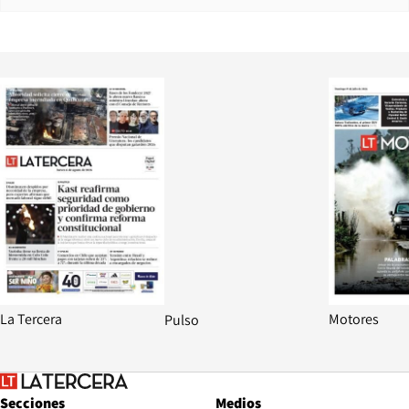
Opens in new window
Opens in ne
La Tercera
Motores
Pulso
Secciones
Medios