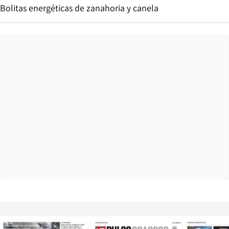
Bolitas energéticas de zanahoria y canela
Opens in new window
Opens in ne