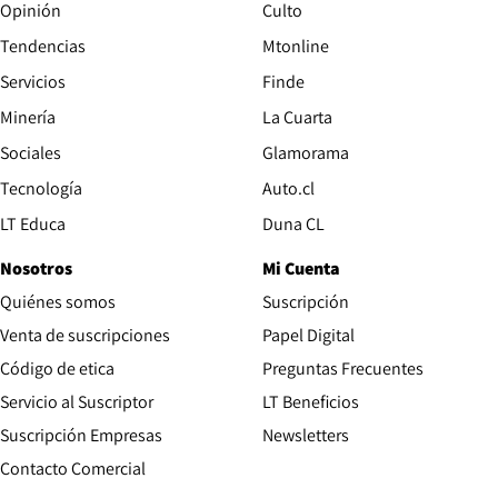
Opinión
Culto
Tendencias
Mtonline
Servicios
Finde
Opens in new window
Minería
La Cuarta
Opens in new wind
Sociales
Glamorama
Opens in new window
Tecnología
Auto.cl
Opens in new window
LT Educa
Duna CL
Nosotros
Mi Cuenta
Quiénes somos
Suscripción
Opens in new win
Venta de suscripciones
Papel Digital
Opens in new window
Código de etica
Preguntas Frecuentes
Servicio al Suscriptor
LT Beneficios
Suscripción Empresas
Newsletters
Opens in new window
Contacto Comercial