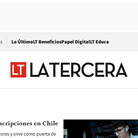
Opens in new window
os
Lo Último
LT Beneficios
Papel Digital
LT Educa
scripciones en Chile
horas y sirve como puerta de