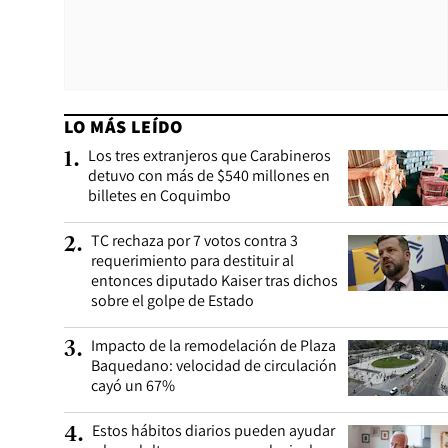
LO MÁS LEÍDO
Los tres extranjeros que Carabineros
1
.
detuvo con más de $540 millones en
billetes en Coquimbo
TC rechaza por 7 votos contra 3
2
.
requerimiento para destituir al
entonces diputado Kaiser tras dichos
sobre el golpe de Estado
Impacto de la remodelación de Plaza
3
.
Baquedano: velocidad de circulación
cayó un 67%
Estos hábitos diarios pueden ayudar
4
.