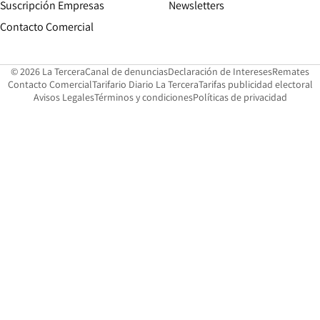
Suscripción Empresas
Newsletters
Opens in new window
Contacto Comercial
Opens in new window
Opens in 
Op
© 2026 La Tercera
Canal de denuncias
Declaración de Intereses
Remates
Opens in new window
Opens in new window
O
Contacto Comercial
Tarifario Diario La Tercera
Tarifas publicidad electoral
Opens in new window
Avisos Legales
Términos y condiciones
Políticas de privacidad