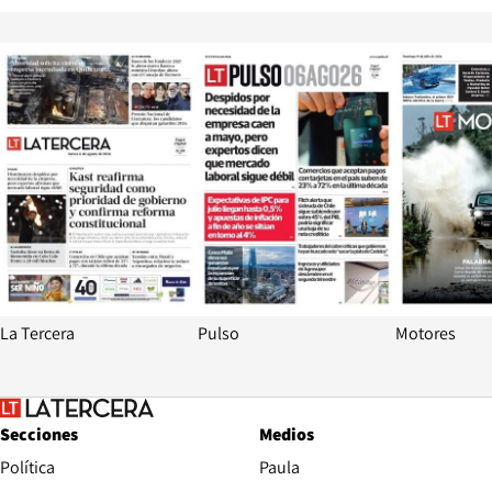
Opens in new window
Opens in ne
La Tercera
Pulso
Motores
Secciones
Medios
Política
Paula