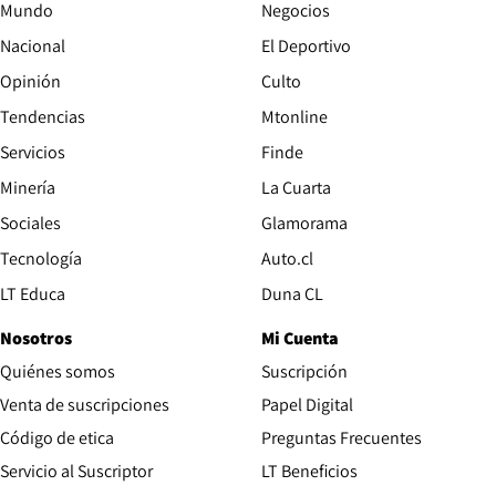
Mundo
Negocios
Nacional
El Deportivo
Opinión
Culto
Tendencias
Mtonline
Servicios
Finde
Opens in new window
Minería
La Cuarta
Opens in new wind
Sociales
Glamorama
Opens in new window
Tecnología
Auto.cl
Opens in new window
LT Educa
Duna CL
Nosotros
Mi Cuenta
Quiénes somos
Suscripción
Opens in new win
Venta de suscripciones
Papel Digital
Opens in new window
Código de etica
Preguntas Frecuentes
Servicio al Suscriptor
LT Beneficios