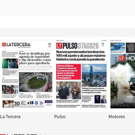
Opens in new window
Opens in ne
La Tercera
Pulso
Motores