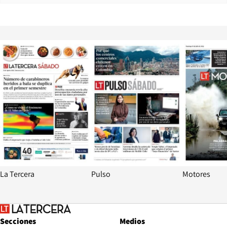
Opens in new window
Opens in ne
La Tercera
Pulso
Motores
Secciones
Medios