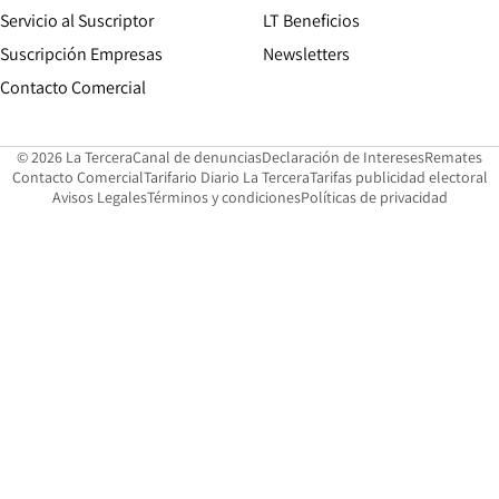
Servicio al Suscriptor
LT Beneficios
Suscripción Empresas
Newsletters
Opens in new window
Contacto Comercial
Opens in new window
Opens in 
Op
© 2026 La Tercera
Canal de denuncias
Declaración de Intereses
Remates
Opens in new window
Opens in new window
O
Contacto Comercial
Tarifario Diario La Tercera
Tarifas publicidad electoral
Opens in new window
Avisos Legales
Términos y condiciones
Políticas de privacidad