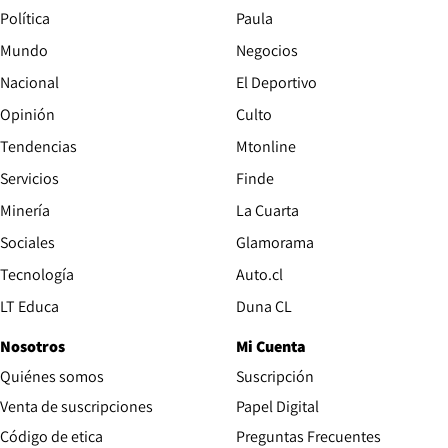
Política
Paula
Mundo
Negocios
Nacional
El Deportivo
Opinión
Culto
Tendencias
Mtonline
Servicios
Finde
Opens in new window
Minería
La Cuarta
Opens in new wind
Sociales
Glamorama
Opens in new window
Tecnología
Auto.cl
Opens in new window
LT Educa
Duna CL
Nosotros
Mi Cuenta
Quiénes somos
Suscripción
Opens in new win
Venta de suscripciones
Papel Digital
Opens in new window
Código de etica
Preguntas Frecuentes