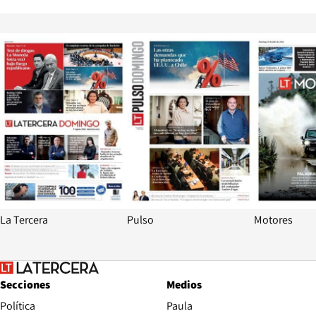
Opens in new window
Opens in ne
La Tercera
Pulso
Motores
Secciones
Medios
Política
Paula