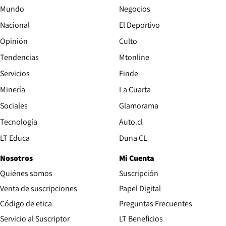
Mundo
Negocios
Nacional
El Deportivo
Opinión
Culto
Tendencias
Mtonline
Servicios
Finde
Opens in new window
Minería
La Cuarta
Opens in new wind
Sociales
Glamorama
Opens in new window
Tecnología
Auto.cl
Opens in new window
LT Educa
Duna CL
Nosotros
Mi Cuenta
Quiénes somos
Suscripción
Opens in new win
Venta de suscripciones
Papel Digital
Opens in new window
Código de etica
Preguntas Frecuentes
Servicio al Suscriptor
LT Beneficios