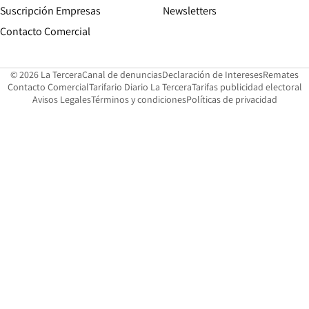
Suscripción Empresas
Newsletters
Opens in new window
Contacto Comercial
Opens in new window
Opens in 
Op
© 2026 La Tercera
Canal de denuncias
Declaración de Intereses
Remates
Opens in new window
Opens in new window
O
Contacto Comercial
Tarifario Diario La Tercera
Tarifas publicidad electoral
Opens in new window
Avisos Legales
Términos y condiciones
Políticas de privacidad