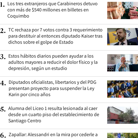
Los tres extranjeros que Carabineros detuvo
1
.
con más de $540 millones en billetes en
Coquimbo
TC rechaza por 7 votos contra 3 requerimiento
2
.
para destituir al entonces diputado Kaiser tras
dichos sobre el golpe de Estado
Estos hábitos diarios pueden ayudar a los
3
.
adultos mayores a reducir el dolor físico y la
depresión, según un estudio
Diputados oficialistas, libertarios y del PDG
4
.
presentan proyecto para suspender la Ley
Karin por cinco años
Alumna del Liceo 1 resulta lesionada al caer
5
.
desde un cuarto piso del establecimiento de
Santiago Centro
Zapallar: Alessandri en la mira por cederle a
6
.