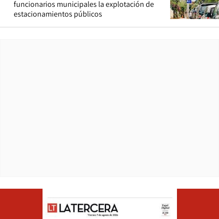
funcionarios municipales la explotación de
estacionamientos públicos
Opens in ne