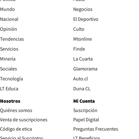
Mundo
Negocios
Nacional
El Deportivo
Opinión
Culto
Tendencias
Mtonline
Servicios
Finde
Opens in new window
Minería
La Cuarta
Opens in new wind
Sociales
Glamorama
Opens in new window
Tecnología
Auto.cl
Opens in new window
LT Educa
Duna CL
Nosotros
Mi Cuenta
Quiénes somos
Suscripción
Opens in new win
Venta de suscripciones
Papel Digital
Opens in new window
Código de etica
Preguntas Frecuentes
Servicio al Suscriptor
LT Beneficios