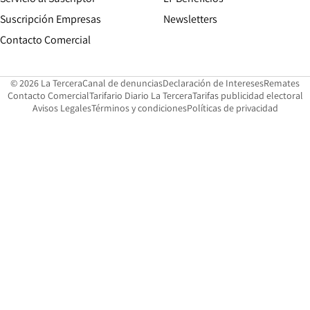
Suscripción Empresas
Newsletters
Opens in new window
Contacto Comercial
Opens in new window
Opens in 
Op
© 2026 La Tercera
Canal de denuncias
Declaración de Intereses
Remates
Opens in new window
Opens in new window
O
Contacto Comercial
Tarifario Diario La Tercera
Tarifas publicidad electoral
Opens in new window
Avisos Legales
Términos y condiciones
Políticas de privacidad