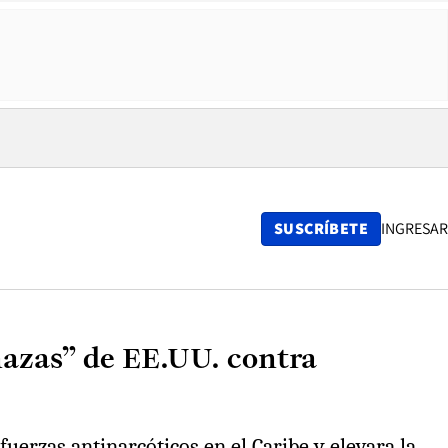
SUSCRÍBETE
INGRESAR
azas” de EE.UU. contra
erzas antinarcóticos en el Caribe y elevara la