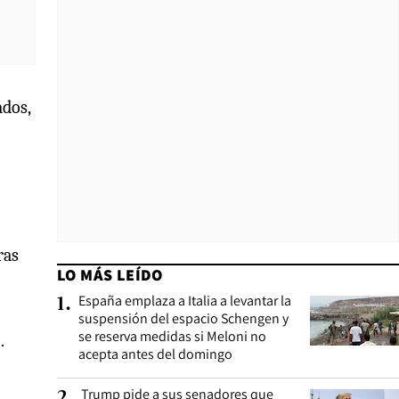
ados,
ras
LO MÁS LEÍDO
España emplaza a Italia a levantar la
1
.
suspensión del espacio Schengen y
se reserva medidas si Meloni no
.
acepta antes del domingo
Trump pide a sus senadores que
2
.