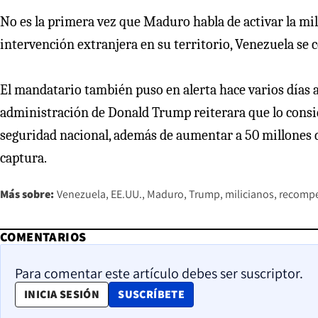
No es la primera vez que Maduro habla de activar la mi
intervención extranjera en su territorio, Venezuela se c
El mandatario también puso en alerta hace varios días 
administración de Donald Trump reiterara que lo conside
seguridad nacional, además de aumentar a 50 millones 
captura.
Más sobre:
Venezuela
EE.UU.
Maduro
Trump
milicianos
recomp
COMENTARIOS
Para comentar este artículo debes ser suscriptor.
OPENS IN NEW WINDOW
INICIA SESIÓN
SUSCRÍBETE