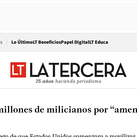
Opens in new window
os
Lo Último
LT Beneficios
Papel Digital
LT Educa
75 años
haciendo periodismo
illones de milicianos por “amen
ego de que Estados Unidos comenzara a movilizar fu