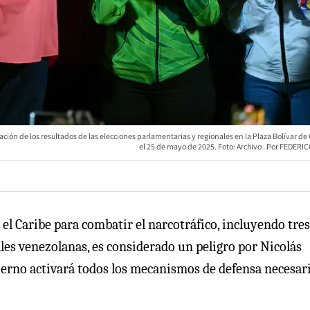
ción de los resultados de las elecciones parlamentarias y regionales en la Plaza Bolívar de
el 25 de mayo de 2025. Foto: Archivo
FEDERIC
el Caribe para combatir el narcotráfico, incluyendo tres
ales venezolanas, es considerado un peligro por Nicolás
ierno activará todos los mecanismos de defensa necesar