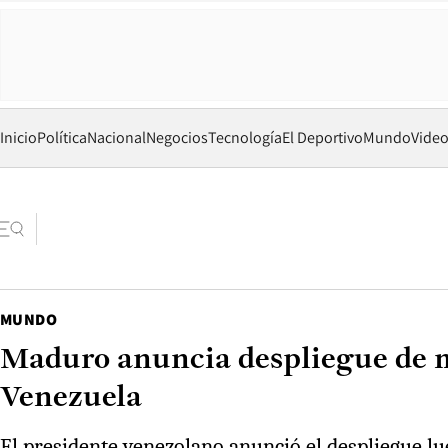
Inicio
Política
Nacional
Negocios
Tecnología
El Deportivo
Mundo
Vide
MUNDO
Maduro anuncia despliegue de m
Venezuela
El presidente venezolano anunció el despliegue lu