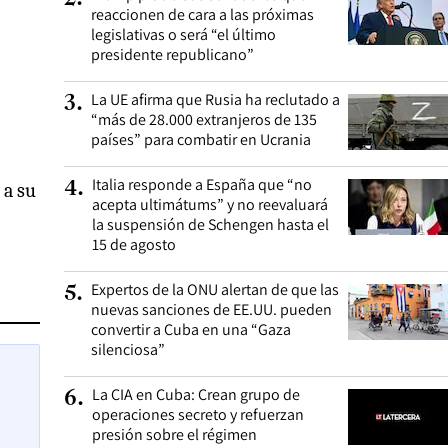
reaccionen de cara a las próximas
legislativas o será “el último
presidente republicano”
La UE afirma que Rusia ha reclutado a
3
.
“más de 28.000 extranjeros de 135
países” para combatir en Ucrania
Italia responde a España que “no
4
.
 a su
acepta ultimátums” y no reevaluará
la suspensión de Schengen hasta el
15 de agosto
Expertos de la ONU alertan de que las
5
.
nuevas sanciones de EE.UU. pueden
convertir a Cuba en una “Gaza
silenciosa”
La CIA en Cuba: Crean grupo de
6
.
operaciones secreto y refuerzan
presión sobre el régimen