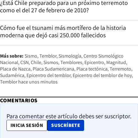
¿Está Chile preparado para un próximo terremoto
como el del 27 de febrero de 2010?
Cómo fue el tsunami más mortífero de la historia
moderna que dejó casi 250.000 fallecidos
Más sobre:
Sismo
Temblor
Sismología
Centro Sismológico
Nacional
CSN
Chile
Sismos
Temblores
Epicentro
Magnitud
Placa de Nazca
Placa Sudamericana
Placa tectónica
Terremoto
Sudamérica
Epicentro del temblor
Epicentro del temblor de hoy
Temblor hace unos minutos
COMENTARIOS
Para comentar este artículo debes ser suscriptor.
OPENS IN NEW WINDOW
INICIA SESIÓN
SUSCRÍBETE