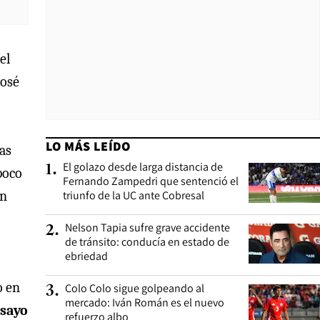
el
José
LO MÁS LEÍDO
tas
El golazo desde larga distancia de
1
.
poco
Fernando Zampedri que sentenció el
án
triunfo de la UC ante Cobresal
Nelson Tapia sufre grave accidente
2
.
de tránsito: conducía en estado de
ebriedad
o en
Colo Colo sigue golpeando al
3
.
mercado: Iván Román es el nuevo
nsayo
refuerzo albo