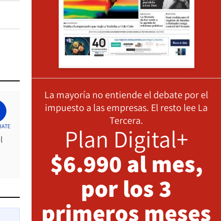
La mayoría no entiende el debate por el
impuesto a las empresas. El resto lee La
Tercera.
RATE
Plan Digital+
l
$6.990 al mes,
por los 3
primeros meses