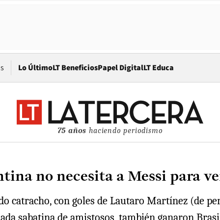
Opens in new window
os
Lo Último
LT Beneficios
Papel Digital
LT Educa
75 años
haciendo periodismo
ina no necesita a Messi para ve
ado catracho, con goles de Lautaro Martínez (de pe
nada sabatina de amistosos, también ganaron Brasil