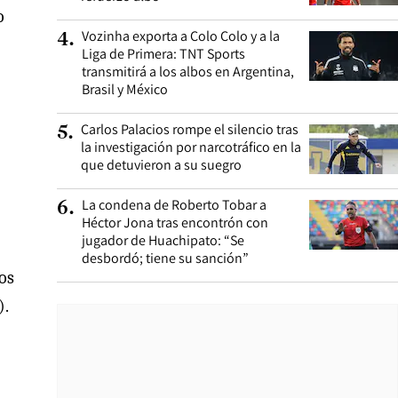
o
Vozinha exporta a Colo Colo y a la
4
.
Liga de Primera: TNT Sports
transmitirá a los albos en Argentina,
Brasil y México
Carlos Palacios rompe el silencio tras
5
.
la investigación por narcotráfico en la
que detuvieron a su suegro
La condena de Roberto Tobar a
6
.
Héctor Jona tras encontrón con
jugador de Huachipato: “Se
desbordó; tiene su sanción”
los
).