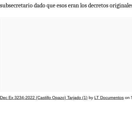
subsecretario dado que esos eran los decretos originale
Dec Ex 3234-2022 (Castillo Opazo) Tarjado (1)
by
LT Documentos
on 