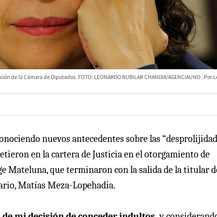
nstitución de la Cámara de Diputados. FOTO: LEONARDO RUBILAR CHANDIA/AGENCIAUNO
L
 conociendo nuevos antecedentes sobre las “desprolijidad
metieron en la cartera de Justicia en el otorgamiento de
rge Mateluna, que terminaron con la salida de la titular d
atario, Matías Meza-Lopehadía.
 de mi decisión de conceder indultos,
y considerand