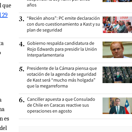
años
l que
l 29
“Recién ahora”: PC emite declaración
3
.
con duro cuestionamiento a Kast y su
plan de seguridad
ta
Gobierno respalda candidatura de
4
.
Rojo Edwards para presidir la Unión
o
Interparlamentaria
Presidente de la Cámara piensa que
5
.
votación de la agenda de seguridad
de Kast será “mucho más holgada”
que la megarreforma
Canciller apuesta a que Consulado
a
6
.
de Chile en Caracas reactive sus
na
operaciones en agosto
n es
del