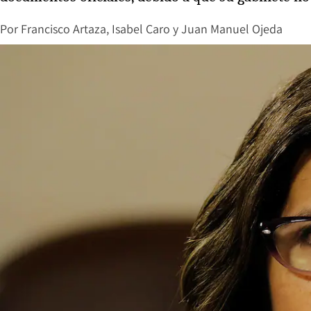
Por
Francisco Artaza
,
Isabel Caro
y
Juan Manuel Ojeda