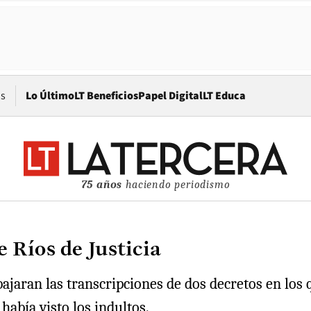
Opens in new window
os
Lo Último
LT Beneficios
Papel Digital
LT Educa
75 años
haciendo periodismo
de Ríos de Justicia
 bajaran las transcripciones de dos decretos en los
había visto los indultos.