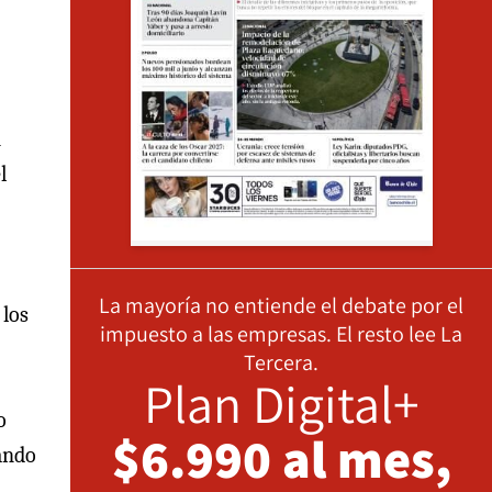
n
l
La mayoría no entiende el debate por el
 los
impuesto a las empresas. El resto lee La
Tercera.
Plan Digital+
o
$6.990 al mes,
sando