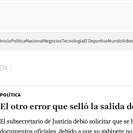
Inicio
Política
Nacional
Negocios
Tecnología
El Deportivo
Mundo
Vide
POLÍTICA
El otro error que selló la salida 
El subsecretario de Justicia debió solicitar que se
documentos oficiales, debido a que su gabinete no 