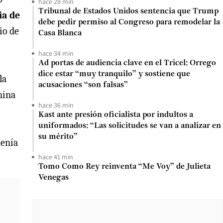
hace 28 min
Tribunal de Estados Unidos sentencia que Trump
ia de
debe pedir permiso al Congreso para remodelar la
io de
Casa Blanca
hace 34 min
Ad portas de audiencia clave en el Tricel: Orrego
dice estar “muy tranquilo” y sostiene que
la
acusaciones “son falsas”
mina
hace 36 min
Kast ante presión oficialista por indultos a
uniformados: “Las solicitudes se van a analizar en
su mérito”
tenía
hace 41 min
Tomo Como Rey reinventa “Me Voy” de Julieta
Venegas