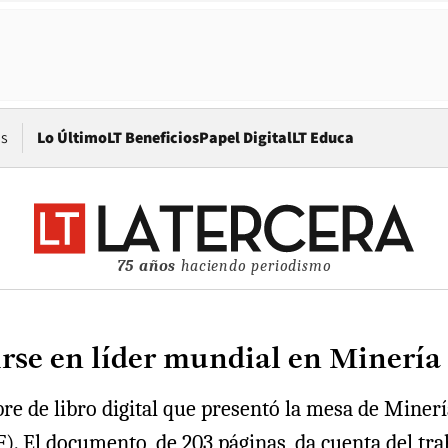
Opens in new window
os
Lo Último
LT Beneficios
Papel Digital
LT Educa
75 años
haciendo periodismo
irse en líder mundial en Minería
bre de libro digital que presentó la mesa de Miner
. El documento, de 203 páginas, da cuenta del tra