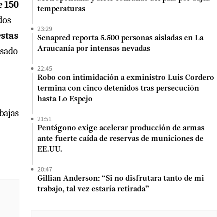
e 150
temperaturas
dos
23:29
stas
Senapred reporta 5.500 personas aisladas en La
Araucanía por intensas nevadas
sado
22:45
Robo con intimidación a exministro Luis Cordero
termina con cinco detenidos tras persecución
hasta Lo Espejo
bajas
21:51
Pentágono exige acelerar producción de armas
ante fuerte caída de reservas de municiones de
EE.UU.
20:47
Gillian Anderson: “Si no disfrutara tanto de mi
trabajo, tal vez estaría retirada”