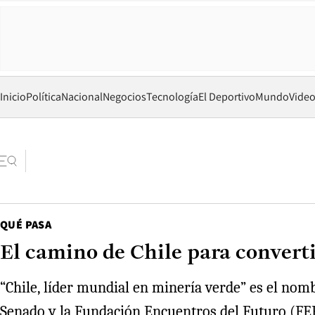
Inicio
Política
Nacional
Negocios
Tecnología
El Deportivo
Mundo
Vide
QUÉ PASA
El camino de Chile para convert
“Chile, líder mundial en minería verde” es el nom
Senado y la Fundación Encuentros del Futuro (FEF)