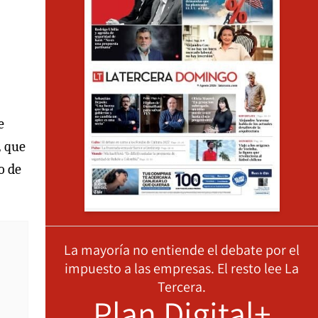
e
,
que
o de
La mayoría no entiende el debate por el
impuesto a las empresas. El resto lee La
Tercera.
Plan Digital+