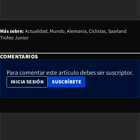
Más sobre:
Actualidad
Mundo
Alemania
Ciclistas
Saarland
Trofeo Junior
COMENTARIOS
Para comentar este artículo debes ser suscriptor.
OPENS IN NEW WINDOW
INICIA SESIÓN
SUSCRÍBETE