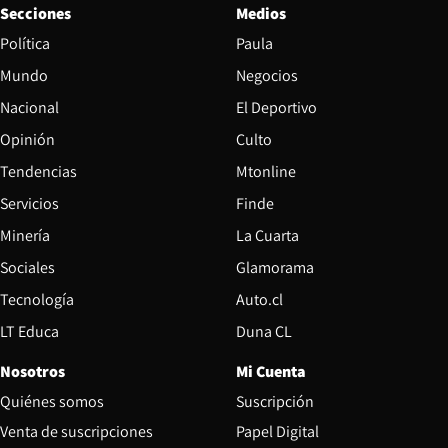
Secciones
Medios
Política
Paula
Mundo
Negocios
Nacional
El Deportivo
Opinión
Culto
Tendencias
Mtonline
Servicios
Finde
Opens in new window
Minería
La Cuarta
Opens in new wind
Sociales
Glamorama
Opens in new window
Tecnología
Auto.cl
Opens in new window
LT Educa
Duna CL
Nosotros
Mi Cuenta
Quiénes somos
Suscripción
Opens in new win
Venta de suscripciones
Papel Digital