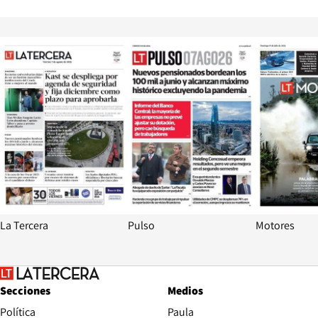
Opens in new window
Opens in ne
La Tercera
Pulso
Motores
Secciones
Medios
Política
Paula