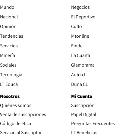
Mundo
Negocios
Nacional
El Deportivo
Opinión
Culto
Tendencias
Mtonline
Servicios
Finde
Opens in new window
Minería
La Cuarta
Opens in new wind
Sociales
Glamorama
Opens in new window
Tecnología
Auto.cl
Opens in new window
LT Educa
Duna CL
Nosotros
Mi Cuenta
Quiénes somos
Suscripción
Opens in new win
Venta de suscripciones
Papel Digital
Opens in new window
Código de etica
Preguntas Frecuentes
Servicio al Suscriptor
LT Beneficios