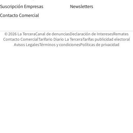
Suscripción Empresas
Newsletters
Opens in new window
Contacto Comercial
Opens in new window
Opens in 
Op
© 2026 La Tercera
Canal de denuncias
Declaración de Intereses
Remates
Opens in new window
Opens in new window
O
Contacto Comercial
Tarifario Diario La Tercera
Tarifas publicidad electoral
Opens in new window
Avisos Legales
Términos y condiciones
Políticas de privacidad