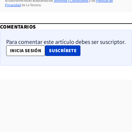
Al suscribirte estás aceptando los
Términos y Condiciones
y las
Políticas de
Privacidad
de La Tercera.
COMENTARIOS
Para comentar este artículo debes ser suscriptor.
OPENS IN NEW WINDOW
INICIA SESIÓN
SUSCRÍBETE