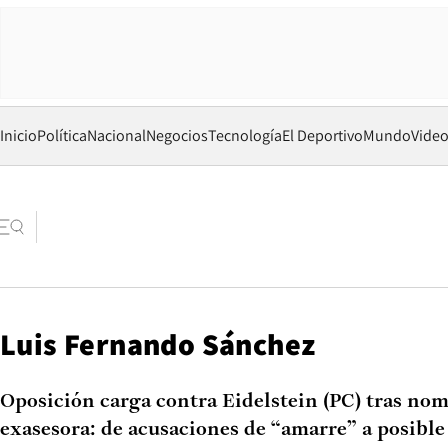
Inicio
Política
Nacional
Negocios
Tecnología
El Deportivo
Mundo
Vide
Luis Fernando Sánchez
Oposición carga contra Eidelstein (PC) tras no
exasesora: de acusaciones de “amarre” a posible 