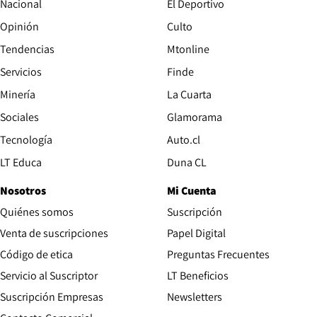
Nacional
El Deportivo
Opinión
Culto
Tendencias
Mtonline
Servicios
Finde
Opens in new window
Minería
La Cuarta
Opens in new wind
Sociales
Glamorama
Opens in new window
Tecnología
Auto.cl
Opens in new window
LT Educa
Duna CL
Nosotros
Mi Cuenta
Quiénes somos
Suscripción
Opens in new win
Venta de suscripciones
Papel Digital
Opens in new window
Código de etica
Preguntas Frecuentes
Servicio al Suscriptor
LT Beneficios
Suscripción Empresas
Newsletters