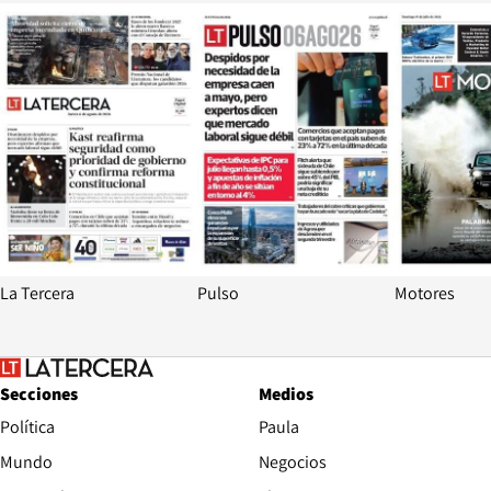
Opens in new window
Opens in ne
La Tercera
Pulso
Motores
Secciones
Medios
Política
Paula
Mundo
Negocios