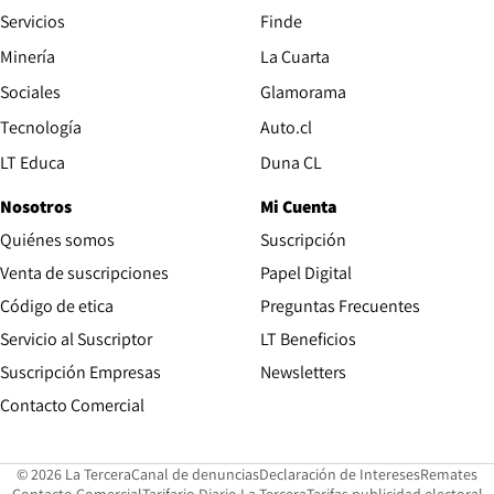
Servicios
Finde
Opens in new window
Minería
La Cuarta
Opens in new wind
Sociales
Glamorama
Opens in new window
Tecnología
Auto.cl
Opens in new window
LT Educa
Duna CL
Nosotros
Mi Cuenta
Quiénes somos
Suscripción
Opens in new win
Venta de suscripciones
Papel Digital
Opens in new window
Código de etica
Preguntas Frecuentes
Servicio al Suscriptor
LT Beneficios
Suscripción Empresas
Newsletters
Opens in new window
Contacto Comercial
Opens in new window
Opens in 
Op
© 2026 La Tercera
Canal de denuncias
Declaración de Intereses
Remates
Opens in new window
Opens in new window
O