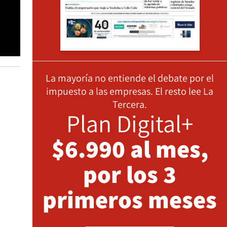
La mayoría no entiende el debate por el
impuesto a las empresas. El resto lee La
Tercera.
Plan Digital+
$6.990 al mes,
por los 3
primeros meses