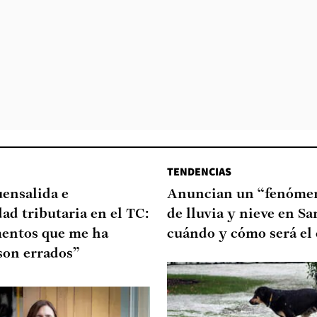
TENDENCIAS
uensalida e
Anuncian un “fenómen
dad tributaria en el TC:
de lluvia y nieve en Sa
entos que me ha
cuándo y cómo será el
son errados”