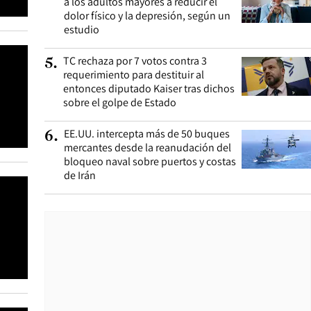
a los adultos mayores a reducir el
dolor físico y la depresión, según un
estudio
TC rechaza por 7 votos contra 3
5
.
requerimiento para destituir al
entonces diputado Kaiser tras dichos
sobre el golpe de Estado
EE.UU. intercepta más de 50 buques
6
.
mercantes desde la reanudación del
bloqueo naval sobre puertos y costas
de Irán