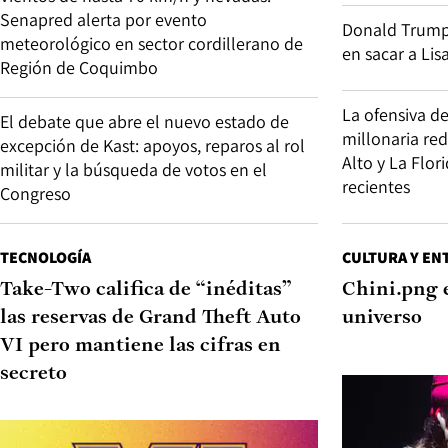
Senapred alerta por evento
Donald Trump v
meteorológico en sector cordillerano de
en sacar a Lis
Región de Coquimbo
La ofensiva d
El debate que abre el nuevo estado de
millonaria re
excepción de Kast: apoyos, reparos al rol
Alto y La Flor
militar y la búsqueda de votos en el
recientes
Congreso
TECNOLOGÍA
CULTURA Y EN
Take-Two califica de “inéditas”
Chini.png 
las reservas de Grand Theft Auto
universo
VI pero mantiene las cifras en
secreto