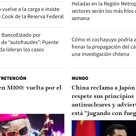
Heladas en la Región Metrop
uelve a la carga e insiste
sectores serán los más fríos 
a Cook de la Reserva Federal
semana
e BancoEstado por
Cómo el cochayuyo podría 
d de “autofraudes”: Puente
frenar la propagación del c
ida lideran los casos
una investigación chilena
TRETENCIÓN
MUNDO
en M100: vuelta por el
China reclama a Japón
respete sus principios
antinucleares y advier
está “jugando con fue