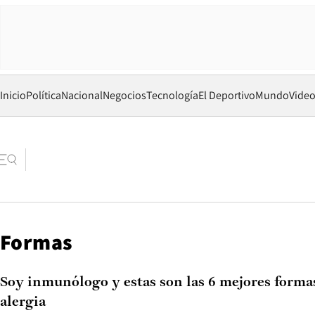
Inicio
Política
Nacional
Negocios
Tecnología
El Deportivo
Mundo
Vide
Formas
Soy inmunólogo y estas son las 6 mejores formas
alergia