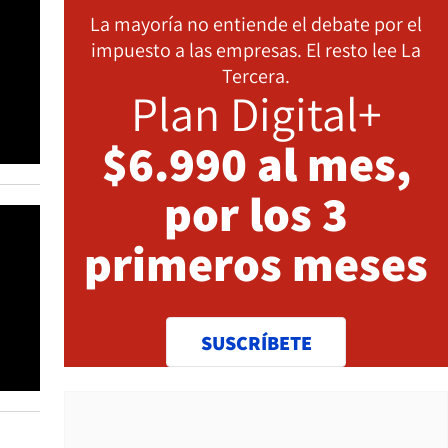
La mayoría no entiende el debate por el
impuesto a las empresas. El resto lee La
Tercera.
Plan Digital+
$6.990 al mes,
por los 3
primeros meses
SUSCRÍBETE