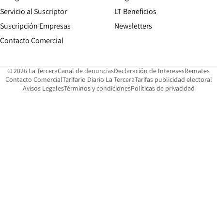
Servicio al Suscriptor
LT Beneficios
Suscripción Empresas
Newsletters
Opens in new window
Contacto Comercial
Opens in new window
Opens in 
Op
© 2026 La Tercera
Canal de denuncias
Declaración de Intereses
Remates
Opens in new window
Opens in new window
O
Contacto Comercial
Tarifario Diario La Tercera
Tarifas publicidad electoral
Opens in new window
Avisos Legales
Términos y condiciones
Políticas de privacidad