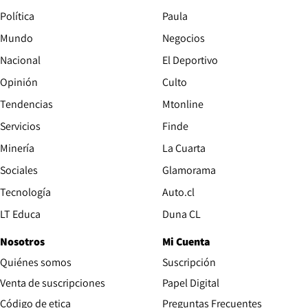
Política
Paula
Mundo
Negocios
Nacional
El Deportivo
Opinión
Culto
Tendencias
Mtonline
Servicios
Finde
Opens in new window
Minería
La Cuarta
Opens in new wind
Sociales
Glamorama
Opens in new window
Tecnología
Auto.cl
Opens in new window
LT Educa
Duna CL
Nosotros
Mi Cuenta
Quiénes somos
Suscripción
Opens in new win
Venta de suscripciones
Papel Digital
Opens in new window
Código de etica
Preguntas Frecuentes