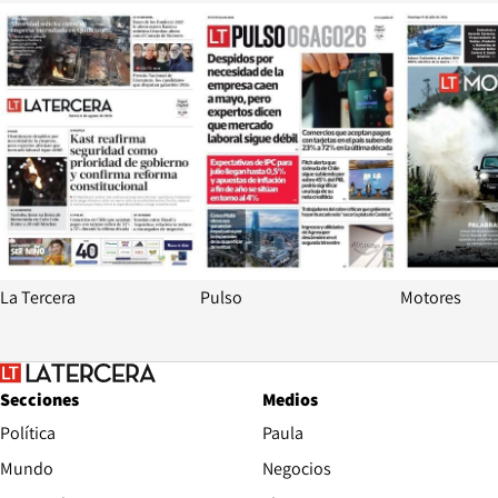
Opens in new window
Opens in ne
La Tercera
Pulso
Motores
Secciones
Medios
Política
Paula
Mundo
Negocios