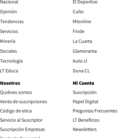
Nacional
El Deportivo
Opinión
Culto
Tendencias
Mtonline
Servicios
Finde
Opens in new window
Minería
La Cuarta
Opens in new wind
Sociales
Glamorama
Opens in new window
Tecnología
Auto.cl
Opens in new window
LT Educa
Duna CL
Nosotros
Mi Cuenta
Quiénes somos
Suscripción
Opens in new win
Venta de suscripciones
Papel Digital
Opens in new window
Código de etica
Preguntas Frecuentes
Servicio al Suscriptor
LT Beneficios
Suscripción Empresas
Newsletters