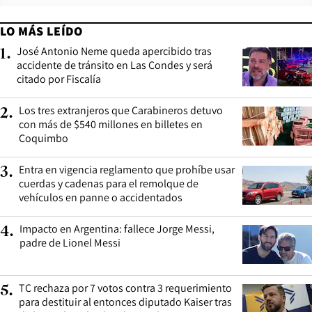
LO MÁS LEÍDO
José Antonio Neme queda apercibido tras
1
.
accidente de tránsito en Las Condes y será
citado por Fiscalía
Los tres extranjeros que Carabineros detuvo
2
.
con más de $540 millones en billetes en
Coquimbo
Entra en vigencia reglamento que prohíbe usar
3
.
cuerdas y cadenas para el remolque de
vehículos en panne o accidentados
Impacto en Argentina: fallece Jorge Messi,
4
.
padre de Lionel Messi
TC rechaza por 7 votos contra 3 requerimiento
5
.
para destituir al entonces diputado Kaiser tras