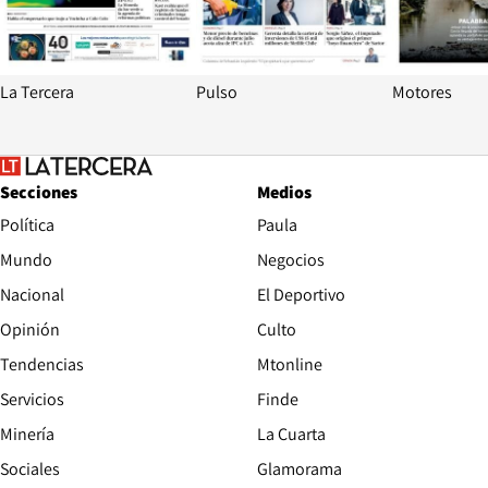
La Tercera
Pulso
Motores
Secciones
Medios
Política
Paula
Mundo
Negocios
Nacional
El Deportivo
Opinión
Culto
Tendencias
Mtonline
Servicios
Finde
Opens in new window
Minería
La Cuarta
Opens in new wind
Sociales
Glamorama