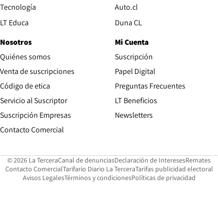
Opens in new window
Tecnología
Auto.cl
Opens in new window
LT Educa
Duna CL
Nosotros
Mi Cuenta
Quiénes somos
Suscripción
Opens in new win
Venta de suscripciones
Papel Digital
Opens in new window
Código de etica
Preguntas Frecuentes
Servicio al Suscriptor
LT Beneficios
Suscripción Empresas
Newsletters
Opens in new window
Contacto Comercial
Opens in new window
Opens in 
Op
© 2026 La Tercera
Canal de denuncias
Declaración de Intereses
Remates
Opens in new window
Opens in new window
O
Contacto Comercial
Tarifario Diario La Tercera
Tarifas publicidad electoral
Opens in new window
Avisos Legales
Términos y condiciones
Políticas de privacidad