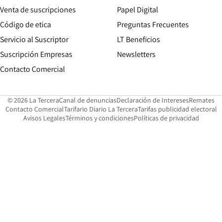
Opens in new win
Venta de suscripciones
Papel Digital
Opens in new window
Código de etica
Preguntas Frecuentes
Servicio al Suscriptor
LT Beneficios
Suscripción Empresas
Newsletters
Opens in new window
Contacto Comercial
Opens in new window
Opens in 
Op
© 2026 La Tercera
Canal de denuncias
Declaración de Intereses
Remates
Opens in new window
Opens in new window
O
Contacto Comercial
Tarifario Diario La Tercera
Tarifas publicidad electoral
Opens in new window
Avisos Legales
Términos y condiciones
Políticas de privacidad