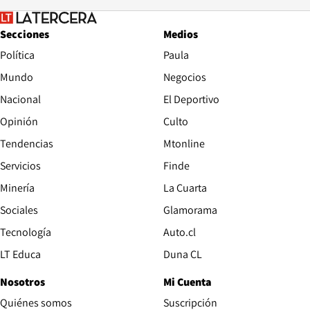
Secciones
Medios
Política
Paula
Mundo
Negocios
Nacional
El Deportivo
Opinión
Culto
Tendencias
Mtonline
Servicios
Finde
Opens in new window
Minería
La Cuarta
Opens in new wind
Sociales
Glamorama
Opens in new window
Tecnología
Auto.cl
Opens in new window
LT Educa
Duna CL
Nosotros
Mi Cuenta
Quiénes somos
Suscripción