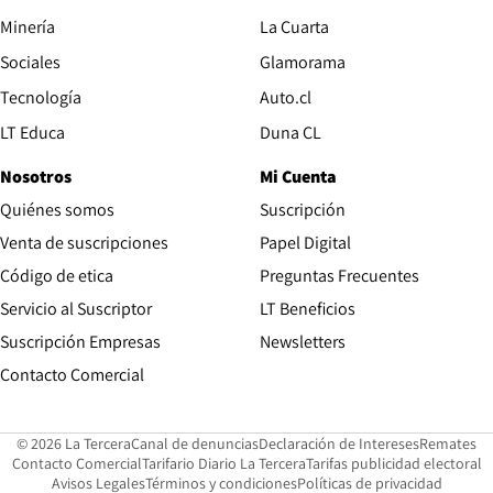
Opens in new window
Minería
La Cuarta
Opens in new wind
Sociales
Glamorama
Opens in new window
Tecnología
Auto.cl
Opens in new window
LT Educa
Duna CL
Nosotros
Mi Cuenta
Quiénes somos
Suscripción
Opens in new win
Venta de suscripciones
Papel Digital
Opens in new window
Código de etica
Preguntas Frecuentes
Servicio al Suscriptor
LT Beneficios
Suscripción Empresas
Newsletters
Opens in new window
Contacto Comercial
Opens in new window
Opens in 
Op
© 2026 La Tercera
Canal de denuncias
Declaración de Intereses
Remates
Opens in new window
Opens in new window
O
Contacto Comercial
Tarifario Diario La Tercera
Tarifas publicidad electoral
Opens in new window
Avisos Legales
Términos y condiciones
Políticas de privacidad