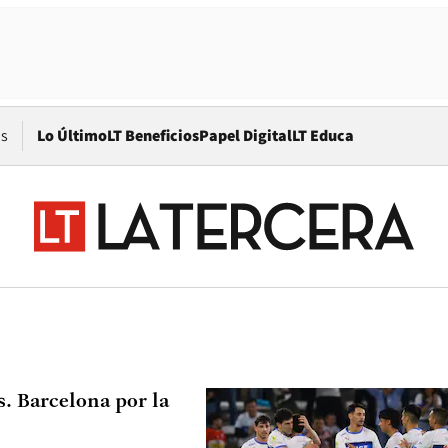
Opens in new window
os
Lo Último
LT Beneficios
Papel Digital
LT Educa
a
s. Barcelona por la