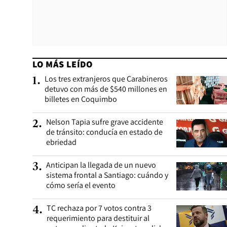
LO MÁS LEÍDO
Los tres extranjeros que Carabineros
1
.
detuvo con más de $540 millones en
billetes en Coquimbo
Nelson Tapia sufre grave accidente
2
.
de tránsito: conducía en estado de
ebriedad
Anticipan la llegada de un nuevo
3
.
sistema frontal a Santiago: cuándo y
cómo sería el evento
TC rechaza por 7 votos contra 3
4
.
requerimiento para destituir al