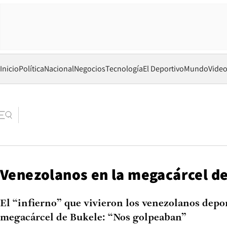
Inicio
Política
Nacional
Negocios
Tecnología
El Deportivo
Mundo
Vide
Venezolanos en la megacárcel d
El “infierno” que vivieron los venezolanos depo
megacárcel de Bukele: “Nos golpeaban”