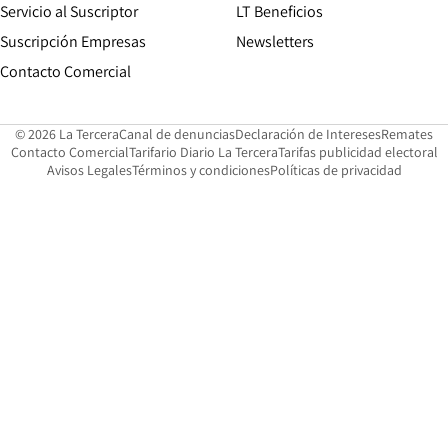
Servicio al Suscriptor
LT Beneficios
Suscripción Empresas
Newsletters
Opens in new window
Contacto Comercial
Opens in new window
Opens in 
Op
© 2026 La Tercera
Canal de denuncias
Declaración de Intereses
Remates
Opens in new window
Opens in new window
O
Contacto Comercial
Tarifario Diario La Tercera
Tarifas publicidad electoral
Opens in new window
Avisos Legales
Términos y condiciones
Políticas de privacidad