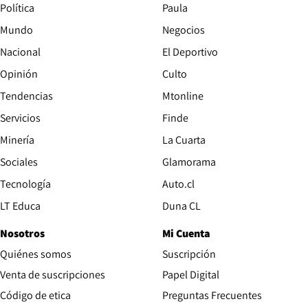
Política
Paula
Mundo
Negocios
Nacional
El Deportivo
Opinión
Culto
Tendencias
Mtonline
Servicios
Finde
Opens in new window
Minería
La Cuarta
Opens in new wind
Sociales
Glamorama
Opens in new window
Tecnología
Auto.cl
Opens in new window
LT Educa
Duna CL
Nosotros
Mi Cuenta
Quiénes somos
Suscripción
Opens in new win
Venta de suscripciones
Papel Digital
Opens in new window
Código de etica
Preguntas Frecuentes