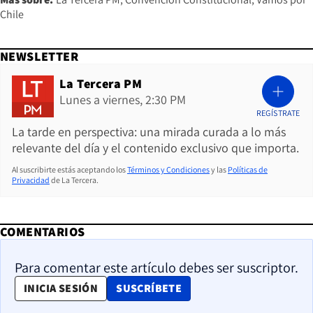
Chile
NEWSLETTER
La Tercera PM
Lunes a viernes, 2:30 PM
REGÍSTRATE
La tarde en perspectiva: una mirada curada a lo más
relevante del día y el contenido exclusivo que importa.
Al suscribirte estás aceptando los
Términos y Condiciones
y las
Políticas de
Privacidad
de La Tercera.
COMENTARIOS
Para comentar este artículo debes ser suscriptor.
OPENS IN NEW WINDOW
INICIA SESIÓN
SUSCRÍBETE