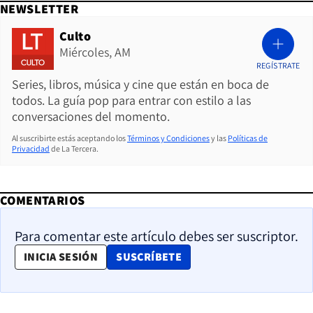
NEWSLETTER
Culto
Miércoles, AM
REGÍSTRATE
Series, libros, música y cine que están en boca de
todos. La guía pop para entrar con estilo a las
conversaciones del momento.
Al suscribirte estás aceptando los
Términos y Condiciones
y las
Políticas de
Privacidad
de La Tercera.
COMENTARIOS
Para comentar este artículo debes ser suscriptor.
OPENS IN NEW WINDOW
INICIA SESIÓN
SUSCRÍBETE