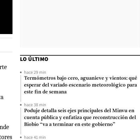
LO ÚLTIMO
rte
hace 29 min
Termómetros bajo cero, aguanieve y vientos: qué
esperar del variado escenario meteorológico para
este fin de semana
ta
hace 38 min
Poduje detalla seis ejes principales del Minvu en
cuenta pública y enfatiza que reconstrucción del
Biobío “va a terminar en este gobierno”
onde
tores
hace 41 min