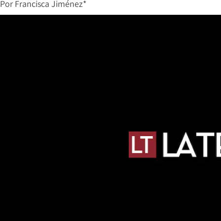
Por
Francisca Jiménez*