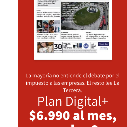
La mayoría no entiende el debate por el
impuesto a las empresas. El resto lee La
Tercera.
Plan Digital+
$6.990 al mes,