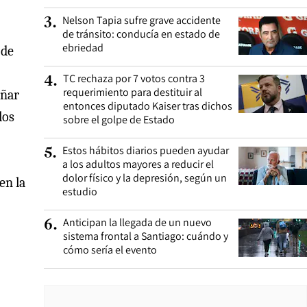
Nelson Tapia sufre grave accidente
3
.
de tránsito: conducía en estado de
ebriedad
 de
TC rechaza por 7 votos contra 3
4
.
requerimiento para destituir al
añar
entonces diputado Kaiser tras dichos
los
sobre el golpe de Estado
Estos hábitos diarios pueden ayudar
5
.
a los adultos mayores a reducir el
dolor físico y la depresión, según un
en la
estudio
Anticipan la llegada de un nuevo
6
.
sistema frontal a Santiago: cuándo y
cómo sería el evento