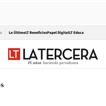
Opens in new window
os
Lo Último
LT Beneficios
Papel Digital
LT Educa
75 años
haciendo periodismo
os