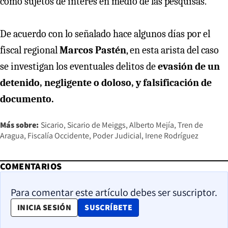
como sujetos de interés en medio de las pesquisas.
De acuerdo con lo señalado hace algunos días por el
fiscal regional
Marcos Pastén
, en esta arista del caso
se investigan los eventuales delitos de
evasión de un
detenido, negligente o doloso, y falsificación de
documento.
Más sobre:
Sicario
Sicario de Meiggs
Alberto Mejía
Tren de
Aragua
Fiscalía Occidente
Poder Judicial
Irene Rodríguez
COMENTARIOS
Para comentar este artículo debes ser suscriptor.
OPENS IN NEW WINDOW
INICIA SESIÓN
SUSCRÍBETE