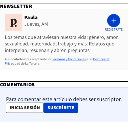
NEWSLETTER
Paula
Jueves, AM
REGÍSTRATE
Los temas que atraviesan nuestra vida: género, amor,
sexualidad, maternidad, trabajo y más. Relatos que
interpelan, resuenan y abren preguntas.
Al suscribirte estás aceptando los
Términos y Condiciones
y las
Políticas de
Privacidad
de La Tercera.
COMENTARIOS
Para comentar este artículo debes ser suscriptor.
OPENS IN NEW WINDOW
INICIA SESIÓN
SUSCRÍBETE